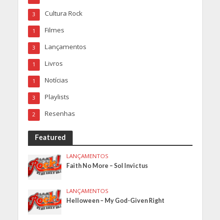
Cultura Rock
3
Filmes
1
Lançamentos
3
Livros
1
Notícias
1
Playlists
3
Resenhas
2
Featured
LANÇAMENTOS
Faith No More – Sol Invictus
LANÇAMENTOS
Helloween – My God-Given Right