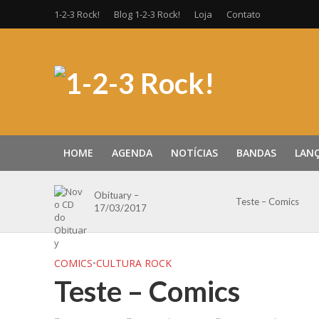
1-2-3 Rock!
Blog 1-2-3 Rock!
Loja
Contato
HOME
AGENDA
NOTÍCIAS
BANDAS
LAN
Obituary –
Teste – Comics
17/03/2017
COMICS
•
CULTURA ROCK
Teste – Comics