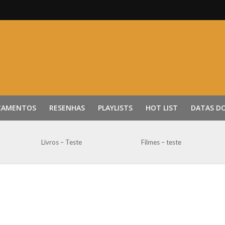
ÇAMENTOS
RESENHAS
PLAYLISTS
HOT LIST
DATAS D
Livros – Teste
Filmes – teste