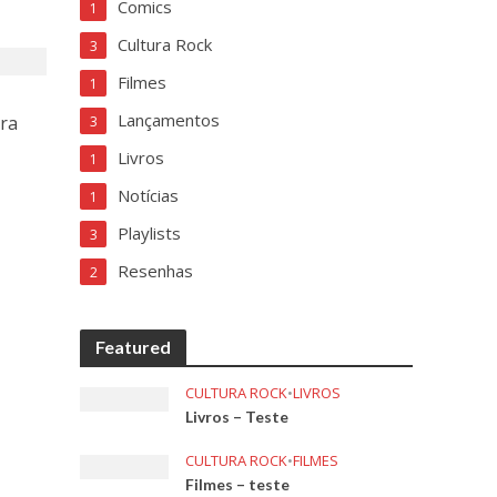
Comics
1
Cultura Rock
3
Filmes
1
Lançamentos
ara
3
Livros
1
Notícias
1
Playlists
3
Resenhas
2
Featured
CULTURA ROCK
•
LIVROS
Livros – Teste
CULTURA ROCK
•
FILMES
Filmes – teste