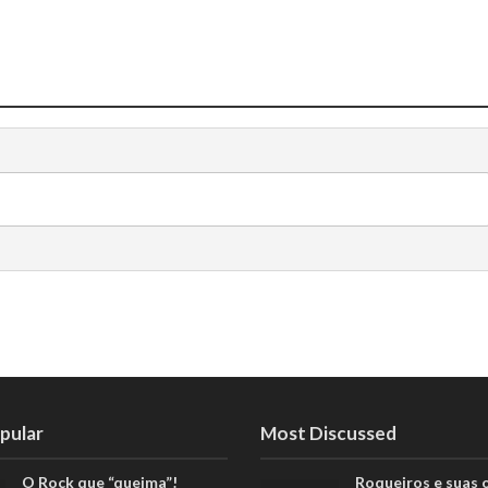
pular
Most Discussed
O Rock que “queima”!
Roqueiros e suas 