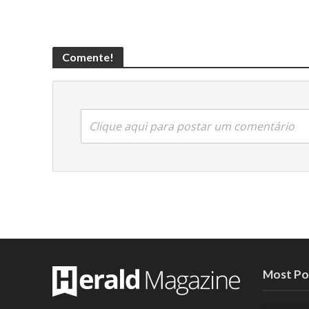
Comente!
Clique aqui para postar um comentário
Most Po