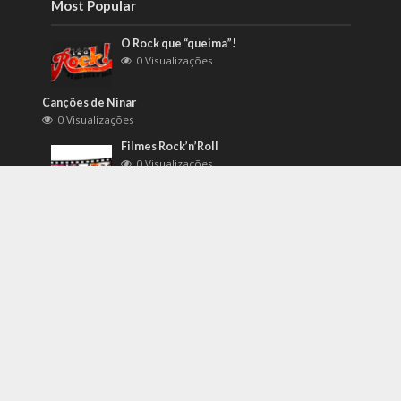
Most Popular
O Rock que “queima”!
0 Visualizações
Canções de Ninar
0 Visualizações
Filmes Rock’n’Roll
0 Visualizações
Most Discussed
Roqueiros e suas opiniões (malucas,
controversas e engraçadas)
Comente!
O Rock’n’Roll na Terra do Sol Nascente
Comente!
Filmes Rock’n’Roll
Comente!