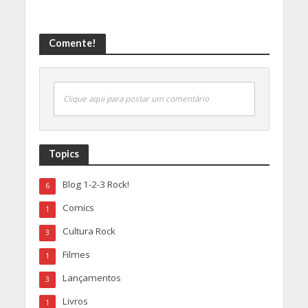
Comente!
Clique aqui para postar um comentário
Topics
Blog 1-2-3 Rock!
6
Comics
1
Cultura Rock
3
Filmes
1
Lançamentos
3
Livros
1