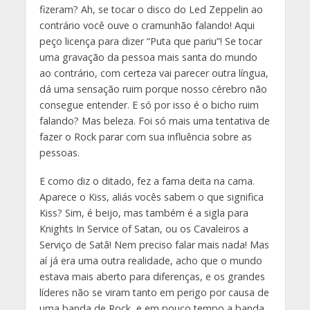
fizeram? Ah, se tocar o disco do Led Zeppelin ao
contrário você ouve o cramunhão falando! Aqui
peço licença para dizer “Puta que pariu”! Se tocar
uma gravação da pessoa mais santa do mundo
ao contrário, com certeza vai parecer outra língua,
dá uma sensação ruim porque nosso cérebro não
consegue entender. E só por isso é o bicho ruim
falando? Mas beleza. Foi só mais uma tentativa de
fazer o Rock parar com sua influência sobre as
pessoas.
E como diz o ditado, fez a fama deita na cama.
Aparece o Kiss, aliás vocês sabem o que significa
Kiss? Sim, é beijo, mas também é a sigla para
Knights In Service of Satan, ou os Cavaleiros a
Serviço de Satã! Nem preciso falar mais nada! Mas
aí já era uma outra realidade, acho que o mundo
estava mais aberto para diferenças, e os grandes
líderes não se viram tanto em perigo por causa de
uma banda de Rock, e em pouco tempo a banda