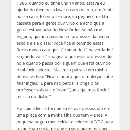
1.988, quando eu tinha uns 14 anos, estava eu
ajudando meu pai a lavar o carro na rua, em frente
nossa casa. E como sempre, eu peguei uma fita
cassete para a gente ouvir. No dia acho que a
gente estava ouvindo New Order, se não me
engano, quando passou um professor da minha
escola e ele disse: “Você fica aí ouvindo esses
Rocks mas o cara que tá cantando tá na verdade é
xingando você.” Imagina o que esse professor diz
hoje quando passa por alguém que está ouvindo
o tal funk carioca… Mas meu pai saiu em minha
defesa e disse “Fica tranquilo que o moleque sabe
falar inglês.” E para não perder a briga o tal
professor soltou a pérola: “Que seja, mas Rock é
música do diabo!”
E a coincidência foi que eu estava passeando em
uma praça com a minha filha que tem 4 anos. A
pequena pegou meu celular e colocou AC/DC para
tocar. É um costume que eu sem querer ensinei