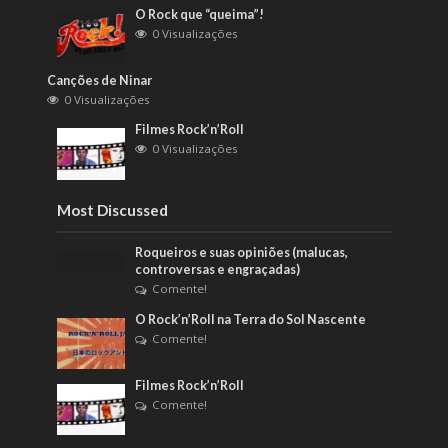
O Rock que “queima”!
0 Visualizações
Canções de Ninar
0 Visualizações
Filmes Rock’n’Roll
0 Visualizações
Most Discussed
Roqueiros e suas opiniões (malucas,
controversas e engraçadas)
Comente!
O Rock’n’Roll na Terra do Sol Nascente
Comente!
Filmes Rock’n’Roll
Comente!