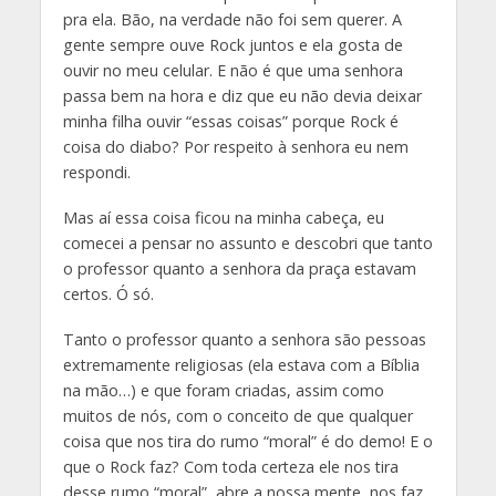
pra ela. Bão, na verdade não foi sem querer. A
gente sempre ouve Rock juntos e ela gosta de
ouvir no meu celular. E não é que uma senhora
passa bem na hora e diz que eu não devia deixar
minha filha ouvir “essas coisas” porque Rock é
coisa do diabo? Por respeito à senhora eu nem
respondi.
Mas aí essa coisa ficou na minha cabeça, eu
comecei a pensar no assunto e descobri que tanto
o professor quanto a senhora da praça estavam
certos. Ó só.
Tanto o professor quanto a senhora são pessoas
extremamente religiosas (ela estava com a Bíblia
na mão…) e que foram criadas, assim como
muitos de nós, com o conceito de que qualquer
coisa que nos tira do rumo “moral” é do demo! E o
que o Rock faz? Com toda certeza ele nos tira
desse rumo “moral”, abre a nossa mente, nos faz