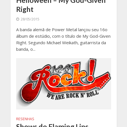
Helloween – My God-Given
Right
28/05/2015
A banda alemã de Power Metal lançou seu 16o
álbum de estúdio, com o título de My God-Given
Right. Segundo Michael Weikath, guitarrista da
banda, o...
RESENHAS
Shows do Flaming Lips