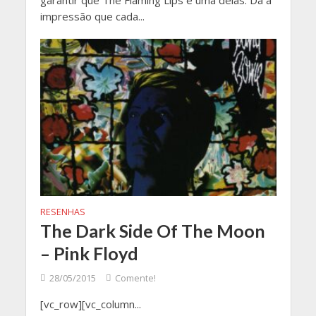
garantir que The Flaming Lips é uma delas. Dá a
impressão que cada...
RESENHAS
The Dark Side Of The Moon
– Pink Floyd
28/05/2015
Comente!
[vc_row][vc_column...