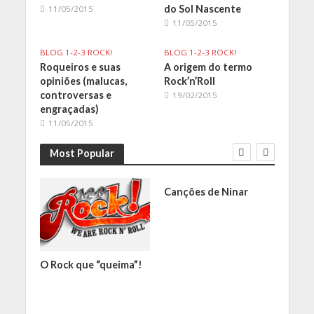
do Sol Nascente
11/05/2015
11/05/2015
BLOG 1-2-3 ROCK!
BLOG 1-2-3 ROCK!
Roqueiros e suas
A origem do termo
opiniões (malucas,
Rock’n’Roll
controversas e
19/02/2015
engraçadas)
11/05/2015
Most Popular
Canções de Ninar
God-
O Rock que “queima”!
Filme