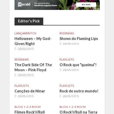
Editor's Pick
LANÇAMENTOS
RESENHAS
Helloween – My God-
Shows do Flaming Lips
Given Right
28/05/2015
28/05/2015
RESENHAS
PLAYLISTS
The Dark Side Of The
O Rock que “queima”!
Moon – Pink Floyd
28/05/2015
28/05/2015
PLAYLISTS
PLAYLISTS
Canções de Ninar
Rock de outro mundo!
28/05/2015
28/05/2015
BLOG 1-2-3 ROCK!
BLOG 1-2-3 ROCK!
Filmes Rock’n’Roll
O Rock’n’Roll na Terra