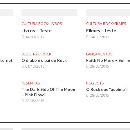
CULTURA ROCK
•
LIVROS
CULTURA ROCK
•
FILMES
Livros – Teste
Filmes – teste
14/03/2017
14/03/2017
BLOG 1-2-3 ROCK!
LANÇAMENTOS
nternet
O diabo é o pai do Rock
Faith No More – Sol In
01/12/2016
28/05/2015
RESENHAS
PLAYLISTS
The Dark Side Of The Moon
O Rock que “queima”!
– Pink Floyd
28/05/2015
28/05/2015