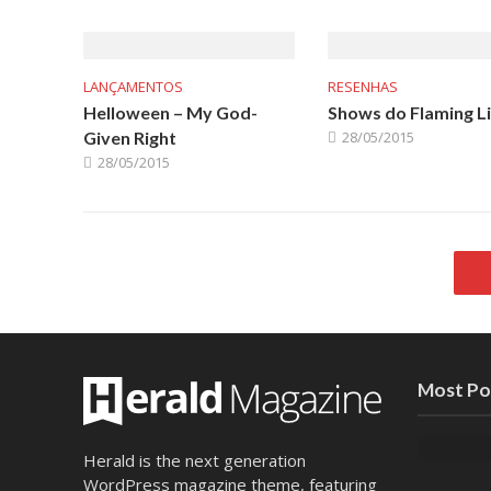
LANÇAMENTOS
RESENHAS
Helloween – My God-
Shows do Flaming L
Given Right
28/05/2015
28/05/2015
Most Po
Herald is the next generation
WordPress magazine theme, featuring