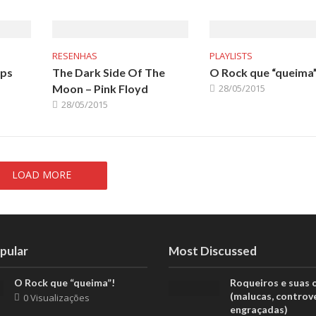
RESENHAS
PLAYLISTS
ips
The Dark Side Of The
O Rock que “queima
Moon – Pink Floyd
28/05/2015
28/05/2015
LOAD MORE
pular
Most Discussed
O Rock que “queima”!
Roqueiros e suas 
(malucas, controv
0 Visualizações
engraçadas)