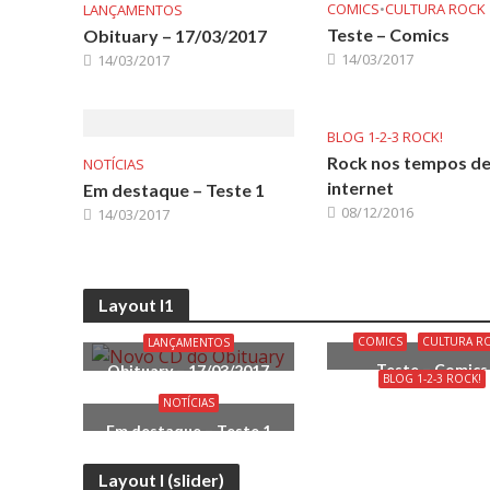
COMICS
•
CULTURA ROCK
LANÇAMENTOS
Teste – Comics
Obituary – 17/03/2017
14/03/2017
14/03/2017
BLOG 1-2-3 ROCK!
Rock nos tempos d
NOTÍCIAS
internet
Em destaque – Teste 1
08/12/2016
14/03/2017
Layout I1
COMICS
CULTURA R
LANÇAMENTOS
Teste – Comics
Obituary – 17/03/2017
BLOG 1-2-3 ROCK!
NOTÍCIAS
Rock nos tempos 
internet
Em destaque – Teste 1
Layout I (slider)