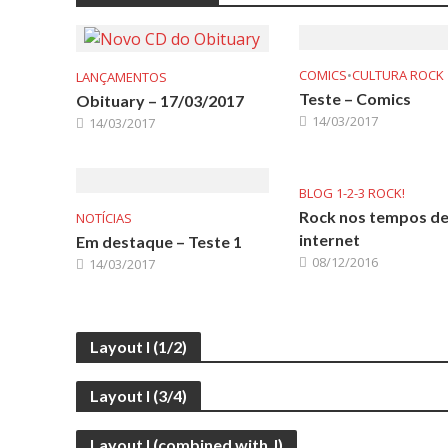
COMICS
•
CULTURA ROCK
LANÇAMENTOS
Teste – Comics
Obituary – 17/03/2017
14/03/2017
14/03/2017
BLOG 1-2-3 ROCK!
Rock nos tempos d
NOTÍCIAS
internet
Em destaque – Teste 1
08/12/2016
14/03/2017
Layout I (1/2)
Layout I (3/4)
Layout I (combined with J)