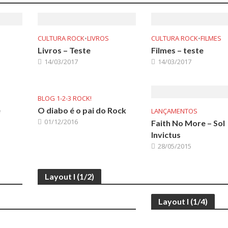
CULTURA ROCK
•
LIVROS
CULTURA ROCK
•
FILMES
Livros – Teste
Filmes – teste
14/03/2017
14/03/2017
BLOG 1-2-3 ROCK!
e
O diabo é o pai do Rock
LANÇAMENTOS
01/12/2016
Faith No More – Sol
Invictus
28/05/2015
Layout I (1/2)
Layout I (1/4)