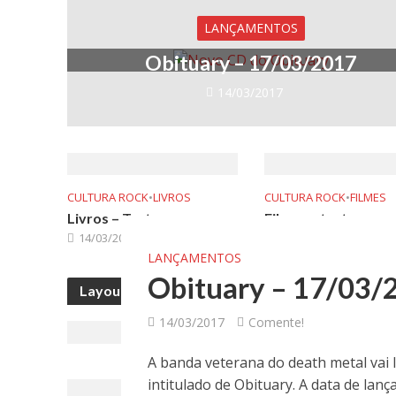
LANÇAMENTOS
Obituary – 17/03/2017
14/03/2017
CULTURA ROCK
•
LIVROS
CULTURA ROCK
•
FILMES
Livros – Teste
Filmes – teste
14/03/2017
14/03/2017
LANÇAMENTOS
Obituary – 17/03/
Layout I (with A2 as starter)
14/03/2017
Comente!
A banda veterana do death metal vai
intitulado de Obituary. A data de lan