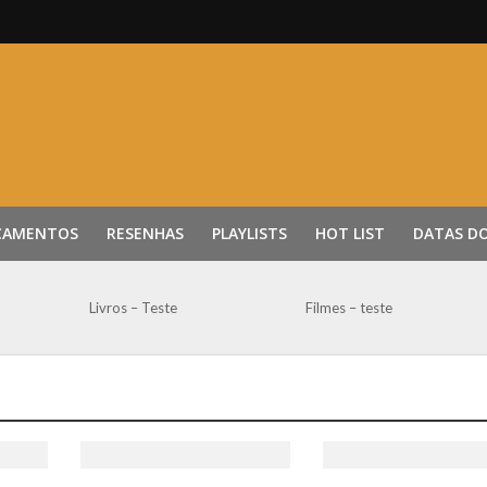
ÇAMENTOS
RESENHAS
PLAYLISTS
HOT LIST
DATAS D
Livros – Teste
Filmes – teste