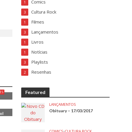
Comics
1
Cultura Rock
3
Filmes
1
Lançamentos
3
Livros
1
Notícias
1
Playlists
3
Resenhas
2
Featured
ES
LANÇAMENTOS
Obituary – 17/03/2017
ol
COMICS
•
CULTURA ROCK