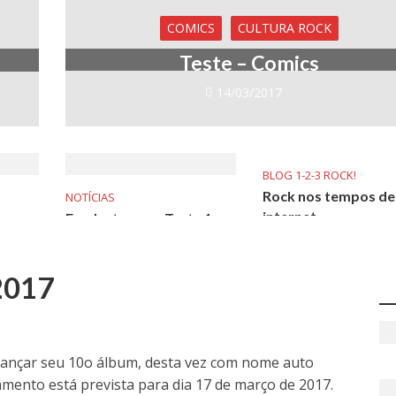
COMICS
CULTURA ROCK
Teste – Comics
14/03/2017
BLOG 1-2-3 ROCK!
Rock nos tempos de
NOTÍCIAS
internet
Em destaque – Teste 1
08/12/2016
14/03/2017
2017
 lançar seu 10o álbum, desta vez com nome auto
çamento está prevista para dia 17 de março de 2017.