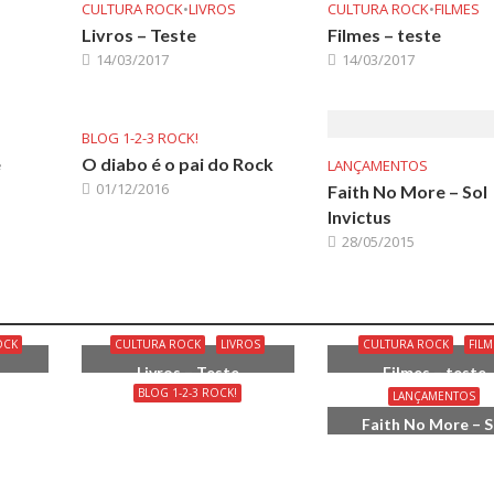
CULTURA ROCK
•
LIVROS
CULTURA ROCK
•
FILMES
Livros – Teste
Filmes – teste
14/03/2017
14/03/2017
BLOG 1-2-3 ROCK!
e
O diabo é o pai do Rock
LANÇAMENTOS
01/12/2016
Faith No More – Sol
Invictus
28/05/2015
OCK
CULTURA ROCK
LIVROS
CULTURA ROCK
FILM
Livros – Teste
Filmes – teste
BLOG 1-2-3 ROCK!
LANÇAMENTOS
de
O diabo é o pai do Rock
Faith No More – S
Invictus