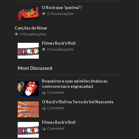
O Rock que “queima”!
0 Visualizações
Canções de Ninar
0 Visualizações
Filmes Rock’n’Roll
0 Visualizações
Most Discussed
Roqueiros e suas opiniões (malucas,
controversas e engraçadas)
Comente!
O Rock’n’Roll na Terra do Sol Nascente
Comente!
Filmes Rock’n’Roll
Comente!