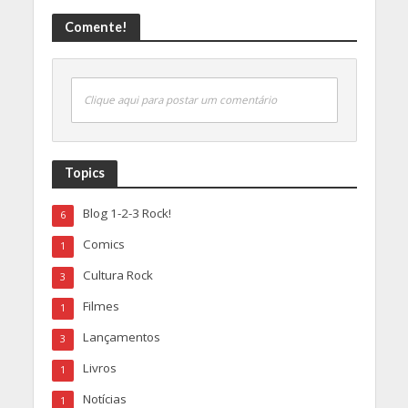
Comente!
Clique aqui para postar um comentário
Topics
Blog 1-2-3 Rock!
6
Comics
1
Cultura Rock
3
Filmes
1
Lançamentos
3
Livros
1
Notícias
1